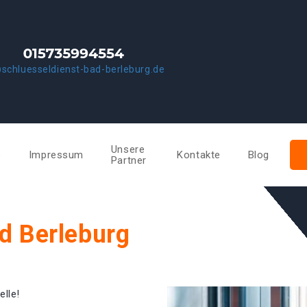
schluesseldienst-bad-berleburg.de
Unsere
e
Impressum
Kontakte
Blog
Partner
d Berleburg
elle!