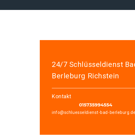
24/7 Schlüsseldienst Ba
Berleburg Richstein
Kontakt
info@schluesseldienst-bad-berleburg.d