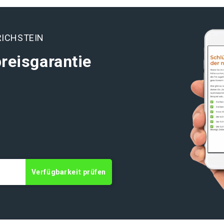
n
RICHSTEIN
reisgarantie
t
Verfügbarkeit prüfen